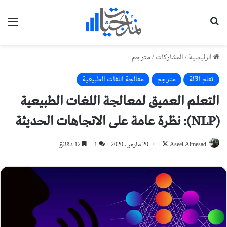
بحث عن
الق
الرئيسية
/
المشاركات
/
مترجم
تعلم الآلة
مترجم
معالجة اللغات الطبيعية
التعلم العميق لمعالجة اللغات الطبيعية
(NLP): نظرة عامة على الاتجاهات الحديثة
Aseel Almesad
تابع
20 مارس، 2020
1
12 دقائق
على
X