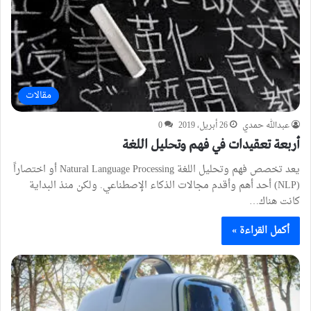
مقالات
عبدالله حمدي
26 أبريل، 2019
0
أربعة تعقيدات في فهم وتحليل اللغة
يعد تخصص فهم وتحليل اللغة Natural Language Processing أو اختصاراً
(NLP) أحد أهم وأقدم مجالات الذكاء الإصطناعي. ولكن منذ البداية
كانت هناك…
أكمل القراءة »