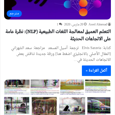
مترجم
Aseel Almesad
20 مارس، 2020
1
التعلم العميق لمعالجة اللغات الطبيعية (NLP): نظرة عامة
على الاتجاهات الحديثة
كتابة: Elvis Saravia ترجمة: أسيل المسعد مراجعة: سعد الشهراني
[المقال الأصلي بالانجليزي اضغط هنا] ورقة جديدة تناقش بعض
الاتجاهات الحديثة في…
أكمل القراءة »