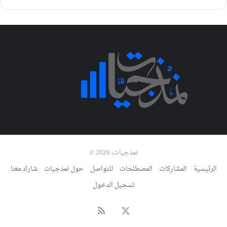
نمذجيات، 2026 ©
الرئيسية
المشاركات
المصطلحات
للتواصل
حول نمذجيات
شارك معنا
تسجيل الدخول
‫X
ملخص