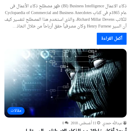
ذكاء الاعمال BI) Business Intelligence) ظهر مصطلح ذكاء الأعمال فى
عام 1865م فى كتاب Cyclopaedia of Commercial and Business Anecdotes
للكاتب Richard Millar Devens، والذى استخدم هذا المصطلح لتفسير كيف
أن السير Henry Furnese وكان مصرفياً حقق أرباحاً من خلال اتخاذ…
أكمل القراءة
مقالات
عبدالله حمدي
11 أغسطس، 2018
0