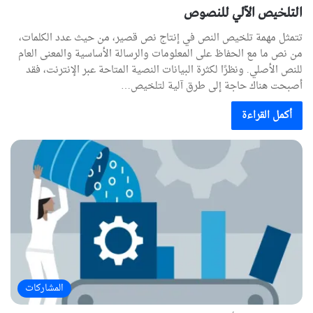
التلخيص الآلي للنصوص
تتمثل مهمة تلخيص النص في إنتاج نص قصير، من حيث عدد الكلمات،
من نص ما مع الحفاظ على المعلومات والرسالة الأساسية والمعنى العام
للنص الأصلي. ونظرًا لكثرة البيانات النصية المتاحة عبر الإنترنت، فقد
أصبحت هناك حاجة إلى طرق آلية لتلخيص…
أكمل القراءة
المشاركات