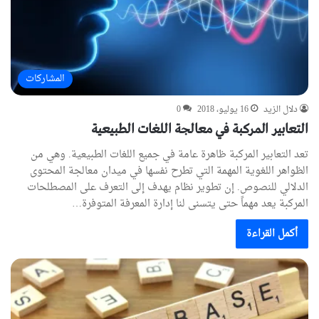
المشاركات
دلال الزيد
16 يوليو، 2018
0
التعابير المركبة في معالجة اللغات الطبيعية
تعد التعابير المركبة ظاهرة عامة في جميع اللغات الطبيعية. وهي من
الظواهر اللغوية المهمة التي تطرح نفسها في ميدان معالجة المحتوى
الدلالي للنصوص. إن تطوير نظام يهدف إلى التعرف على المصطلحات
المركبة يعد مهماً حتى يتسنى لنا إدارة المعرفة المتوفرة…
أكمل القراءة