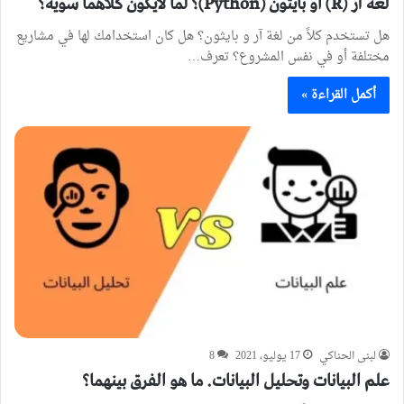
لغة آر (R) أو بايثون (Python)؟ لما لايكون كلاهما سويّة؟
هل تستخدم كلاً من لغة آر و بايثون؟ هل كان استخدامك لها في مشاريع
مختلفة أو في نفس المشروع؟ تعرف…
أكمل القراءة »
لبنى الحناكي
17 يوليو، 2021
8
علم البيانات وتحليل البيانات. ما هو الفرق بينهما؟