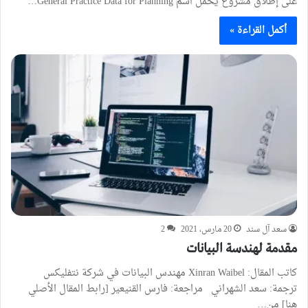
على إطلاق مشروع يحمل اسم General Practice Data for Planning…
أكمل القراءة »
سعد آل سند
20 مارس، 2021
2
مقدمة لهندسة البيانات
كاتب المقال: Xinran Waibel مهندس البيانات في شركة نتفليكس
ترجمة: سعد الشهراني مراجعة: فارس القنيعير [رابط المقال الأصلي
هنا] من…