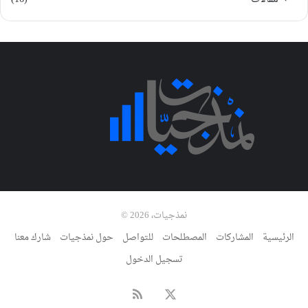
نمذجيات، 2026 ©
الرئيسية
المشاركات
المصطلحات
للتواصل
حول نمذجيات
شارك معنا
تسجيل الدخول
‫X
ملخص