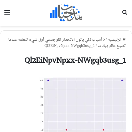
بحث عن
الق
الرئيسية
/
5 أسباب لكي يكون الانحدار اللوجستي أول شيء تتعلمه عندما
تصبح عالم بيانات
/
1_Ql2EiNpvNpxx-NWgqb3usg
1_Ql2EiNpvNpxx-NWgqb3usg