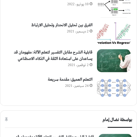
10 يونيو، 2022
الفرق بين تحليل الانحدار وتحليل الارتباط
2 ديسمبر، 2021
قابلية الشرح مقابل التفسير لتعلم الآلة: مفهومان قد
يساعدان على استعادة الثقة في الذكاء الاصطناعي
2 نوفمبر، 2021
التعلم العميق: مقدمة سريعة
24 سبتمبر، 2021
تقنيات للتغلب على أو معالجة عدم توازن
الفئة (Techniques for Overcoming or
بواسطة نضال إمام
Addressing Class Imbalance)