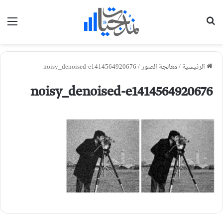
بحث عن
الق
الرئيسية
/
معالجة الصور
/
noisy_denoised-e1414564920676
noisy_denoised-e1414564920676