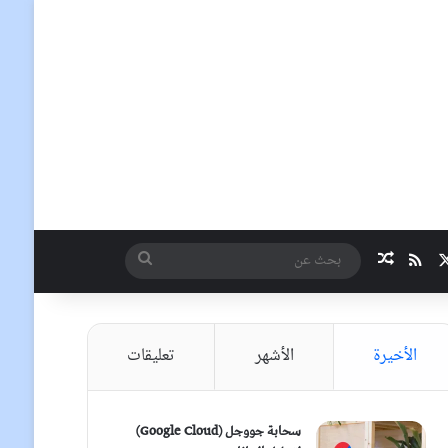
‫X
ملخص الموقع RSS
مقال عشوائي
بحث
عن
الأخيرة
الأشهر
تعليقات
سحابة جووجل (Google Cloud)