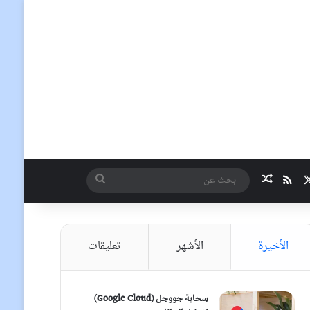
‫X
ملخص الموقع RSS
مقال عشوائي
بحث
عن
الأخيرة
الأشهر
تعليقات
سحابة جووجل (Google Cloud)