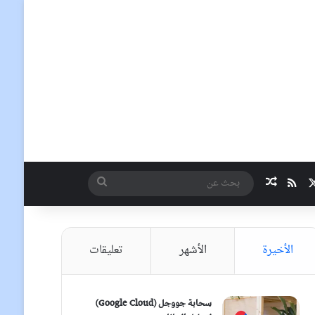
‫X
ملخص الموقع RSS
مقال عشوائي
بحث
عن
الأخيرة
الأشهر
تعليقات
سحابة جووجل (Google Cloud)