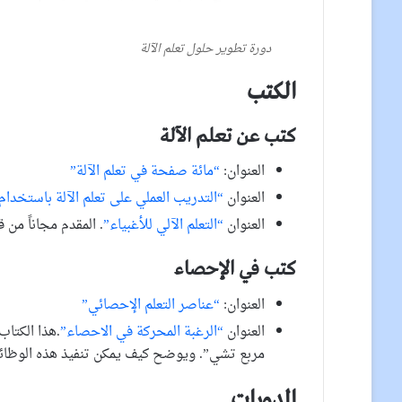
دورة تطوير حلول تعلم الآلة
الكتب
كتب عن تعلم الآلة
العنوان:
“مائة صفحة في تعلم الآلة”
العنوان
“التدريب العملي على تعلم الآلة باستخدام Scikit-Learn & TensorFlow
العنوان
“التعلم الآلي للأغبياء”
. المقدم مجاناً من قب
كتب في الإحصاء
العنوان:
“عناصر التعلم الإحصائي”
العنوان
“الرغبة المحركة في الاحصاء”
.هذا الكتاب
مربع تشي”. ويوضح كيف يمكن تنفيذ هذه الوظائف
الدورات