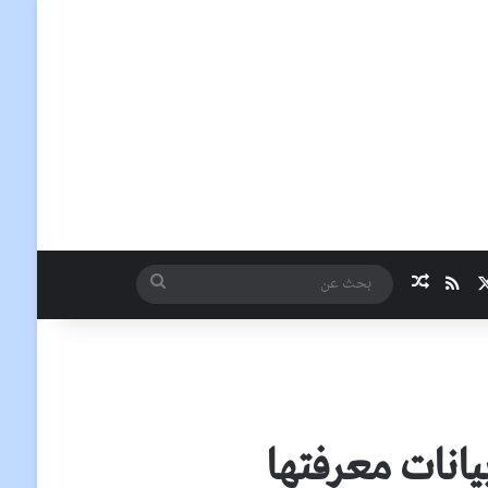
‫X
ملخص الموقع RSS
مقال عشوائي
بحث
عن
يانات معرفتها