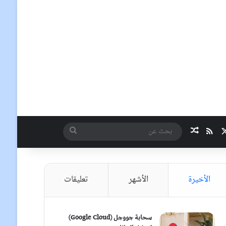
‫X
ملخص الموقع RSS
مقال عشوائي
بحث
عن
الأخيرة
الأشهر
تعليقات
سحابة جووجل (Google Cloud)