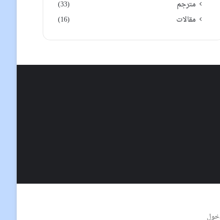
مترجم
(33)
مقالات
(16)
خول