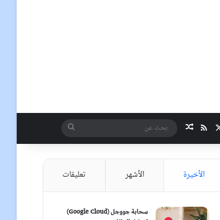
‫X
ملخص الموقع RSS
مقال عشوائي
بحث
عن
الأخيرة
الأشهر
تعليقات
سحابة جووجل (Google Cloud)