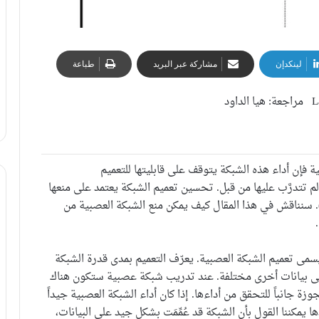
لينكدإن
مشاركة عبر البريد
طباعة
فإن أداء هذه الشبكة يتوقف على قابليتها للتعميم
ات جديدة لم تتدرَّب عليها من قبل. تحسين تعميم الشبكة يعتمد على منعها
 الوصول لحالة تُعرف بفرط التخصيص (overfitting). سنناقش في هذا المقال كيف يمكن منع الشبكة العصبية من
سمى تعميم الشبكة العصبية. يعرّف التعميم بمدى قدرة الشبكة
ه على بيانات أخرى مختلفة. عند تدريب شبكة عصبية ستكون هناك
زة جانباً للتحقق من أداءها. إذا كان أداء الشبكة العصبية جيداً
ا يمكننا القول بأن الشبكة قد عُمِّمَت بشكل جيد على البيانات،