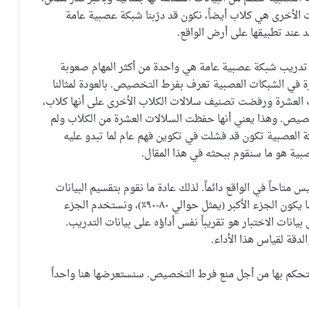
 الأخرى هي كلاب أيضاً، نكون قد درّبنا شبكة عصبية عامة
 عند تطبيقها على أرض الواقع.
 أن تدريب شبكة عصبية عامة هي واحدة من أكثر المهام صعوبة
هرة في الشبكات العصبية تعرف بفرط التخصيص. بالعودة لمثالنا
ب العشرة ورفضت تصنيف سلالات الكلاب الأخرى على أنها كلاب،
صيص. وهذا يعني أنها حفظت السلالات العشرة من الكلاب ولم
ة العصبية تكون قد فشلت في تكوين فهم عام لما تبدو عليه
بية هو ما سنقوم ببحثه في هذا المقال.
 متاحاً في الواقع دائماً. لذلك عادة ما نقوم بتقسيم البيانات
بحيث نستخدم جزء واحد منها لتدريب النموذج، غالباً ما يكون الجزء الأكبر (يمثل حوالي ٨٠-٩٠٪)، ونستخدم الجزء
 بيانات الاختبار هو تقريباً نفس أداؤه على بيانات التدريب.
لتحكم بها من أجل منع فرط التخصيص. سنستعرضها هنا واحداً