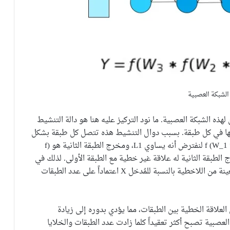
الشبكة العصبية
W2 ، وW3 مصفوفات الوزن لهذه الشبكة العصبية. ما نود التركيز عليه هنا هو دالة التنشيط
والتي يتم تطبيقها في كل طبقة. بسبب دوال التنشيط هذه تتصل كل طبقة بشكل
غير خطي بالطبقة التالية. مُخرج الطبقة الأولى هو (f (W_1 * X لنفترض أنه يساوي L1، ومخرج الطبقة الثانية هو (f
ى هنا بسبب دالة التنشيط f، فإن مُخرج الطبقة الثانية له علاقة غير خطية مع الطبقة الأولى. لذلك في
نهاية الشبكة العصبية ستكون للقيمة النهائية Y درجة معينة من اللاخطية بالنسبة للمُدخل X اعتماداً على عدد الطبقات
 العلاقة الخطية بين الطبقات، مما يؤدي بدوره إلى زيادة
العصبية تصبح أكثر تعقيداً كلما زادت عدد الطبقات والخلايا