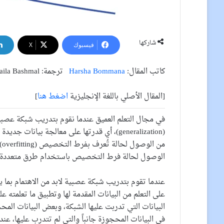
شاركها
فيسبوك
‫X
كاتب المقال:
Harsha Bommana
ترجمة: Laila Bashmal مراجعة: هيا الداود
[المقال الأصلي باللغة الإنجليزية
اضغط هنا
]
في مجال التعلم العميق عندما نقوم بتدريب شبكة عصبية 
(generalization)، أي قدرتها على معالجة بيان
من
الوصول لحالة فرط التخصيص باستخدام طرق متعددة.
عندما تقوم بتدريب شبكة عصبية لابد من الاهتمام بما ي
على التعلم من البيانات المقدمة لها وتطبيق ما تعلمت
البيانات التي تدربت عليها الشبكة، وبعض البيانات المحجو
في البيانات المحجوزة جانباً والتي لم تتدرب عليها، عنده