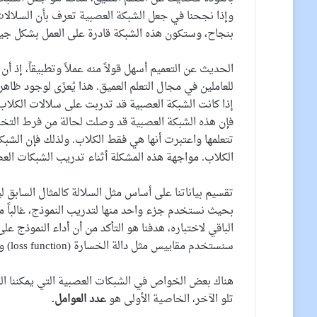
وإذا نجحنا في جعل الشبكة العصبية تعرف بأن السلالات
بنجاح، وستكون هذه الشبكة قادرة على العمل بشكل جيد
الحديث عن التعميم أسهل قولاً منه عملاً وتطبيقاً، إذ
للعاملين في مجال التعلم العميق. هذا يُعزَى لوجود ظا
إذا كانت الشبكة العصبية قد تدربت على سلالات الكلا
فإن هذه الشبكة العصبية قد وصلت لحالة من فرط التخ
تتعلمها واعتبرت أنها هي فقط الكلاب. ولذلك فإن الشبك
الكلاب. مواجهة هذه المشكلة أثناء تدريب الشبكات العص
تقسيم بياناتنا على أساس مثل السلالة كالمثال السابق ليس
الباقي لاختباره، هدفنا هو التأكد من أن أداء النموذج على
سنستخدم مقاييس مثل دالة الخسارة (loss function) والدقة لقياس هذا الأداء.
هناك بعض الخواص في الشبكات العصبية التي يمكننا ا
تلو الآخر، الخاصية الأولى هو
عدد العوامل.