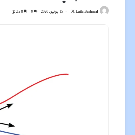
تابع
Laila Bashmal
15 يونيو، 2020
0
8 دقائق
على
X