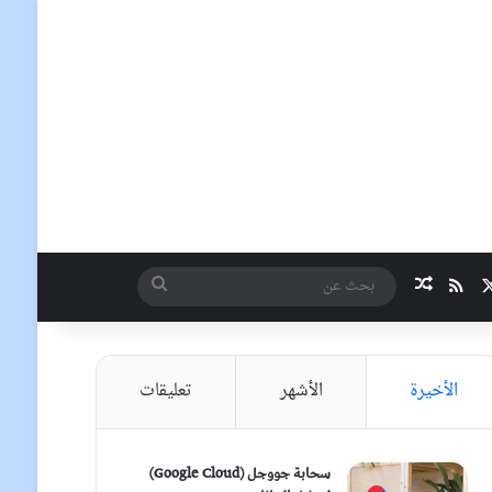
‫X
ملخص الموقع RSS
مقال عشوائي
بحث
عن
الأخيرة
الأشهر
تعليقات
سحابة جووجل (Google Cloud)